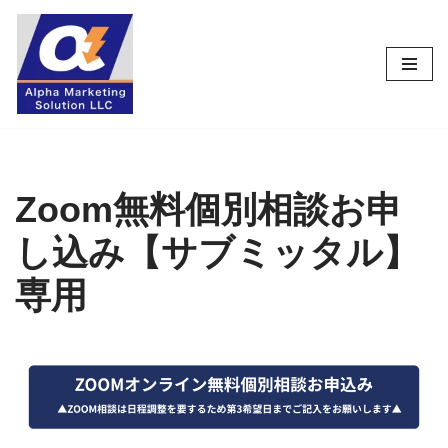
コ
ン
テ
ン
ツ
へ
ス
Zoom無料個別相談お申
キ
し込み【サブミッタル】
ッ
プ
専用