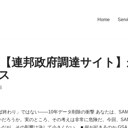
Home
Serv
gov【連邦政府調達サイト
ス
日
ば終わり」ではない――10年データ削除の衝撃 あなたは、SA
だろうか。実のところ、その考えは非常に危険だ。今回、SAM
だが、その影響は決して小さくない。 ■ 何が起きるのか GS