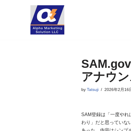
コ
ン
テ
ン
ツ
へ
SAM.
ス
キ
アナウン
ッ
プ
by
Tatsuji
2026年2月16
SAM登録は「一度やれ
わり」だと思っていない
あった。内容はシンプル