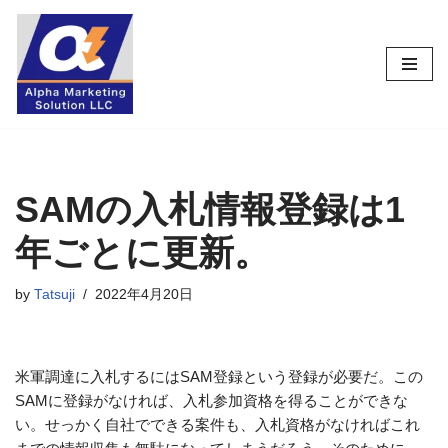
コ
ン
テ
ン
ツ
へ
ス
SAMの入札情報登録は1
キ
年ごとに更新。
ッ
プ
by
Tatsuji
2022年4月20日
米軍調達に入札するにはSAM登録という登録が必要だ。この
SAMに登録がなければ、入札参加資格を得ることができな
い。せっかく自社でできる案件も、入札資格がなければこれ