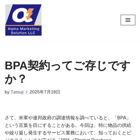
コ
ン
テ
ン
ツ
へ
ス
BPA契約ってご存じです
キ
か？
ッ
プ
by
Tatsuji
2025年7月18日
さて、米軍や連邦政府の調達情報を調べていると、「BPA」
という言葉を目にすることがある。今回は、特に物品の供給
や繰り返し発生するサービス業務において、知っておくとビ