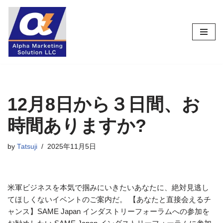
コ
ン
テ
ン
ツ
へ
ス
12月8日から３日間、お
キ
時間ありますか?
ッ
プ
by
Tatsuji
2025年11月5日
米軍ビジネスを本気で掴みにいきたいあなたに、絶対見逃し
てほしくないイベントのご案内だ。 【あなたと直接会えるチ
ャンス】SAME Japan インダストリーフォーラムへの参加を