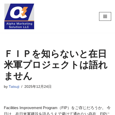
コ
ン
テ
ン
ツ
へ
ス
ＦＩＰを知らないと在日
キ
米軍プロジェクトは語れ
ッ
プ
ません
by
Tatsuji
2025年12月24日
Facilities Improvement Program（FIP）をご存じだろうか。 今
日は、在日米軍建設を語るうえで避けて通れない存在、FIPに