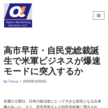
コ
ン
テ
ン
ツ
へ
ス
高市早苗・自民党総裁誕
キ
生で米軍ビジネスが爆速
ッ
プ
モードに突入するか
by
Tatsuji
2025年10月6日
先週の土曜日、日本の政治史にとって大きな節目となる出来
事があった。そう、高市早苗さんが自民党総裁に選出され、