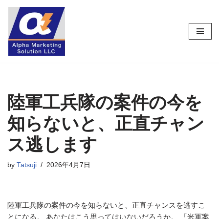
コ
ン
テ
ン
ツ
へ
ス
陸軍工兵隊の案件の今を
キ
知らないと、正直チャン
ッ
プ
ス逃します
by
Tatsuji
2026年4月7日
陸軍工兵隊の案件の今を知らないと、正直チャンスを逃すこ
とになる。 あなたはこう思ってはいないだろうか。 「米軍案