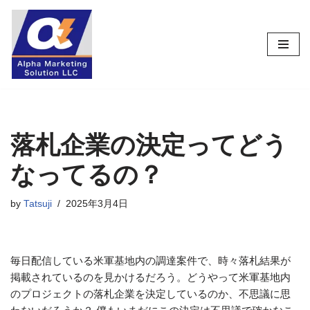
コ
ン
テ
ン
ツ
へ
ス
落札企業の決定ってどう
キ
なってるの？
ッ
プ
by
Tatsuji
2025年3月4日
毎日配信している米軍基地内の調達案件で、時々落札結果が
掲載されているのを見かけるだろう。どうやって米軍基地内
のプロジェクトの落札企業を決定しているのか、不思議に思