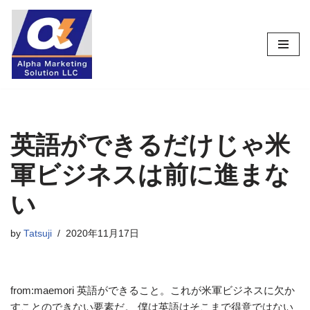
コ
ン
テ
ン
ツ
へ
ス
英語ができるだけじゃ米
キ
軍ビジネスは前に進まな
ッ
プ
い
by
Tatsuji
2020年11月17日
from:maemori 英語ができること。これが米軍ビジネスに欠か
すことのできない要素だ。 僕は英語はそこまで得意ではない