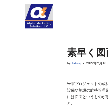
コ
ン
テ
ン
ツ
へ
素早く図
ス
キ
by
Tatsuji
2022年2月18
ッ
プ
米軍プロジェクトの成
設備や施設の維持管理
には図面というものが
と、