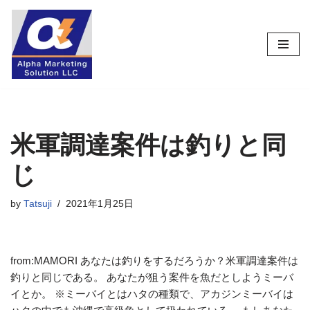
コ
ン
テ
ン
ツ
へ
ス
米軍調達案件は釣りと同
キ
じ
ッ
プ
by
Tatsuji
2021年1月25日
from:MAMORI あなたは釣りをするだろうか？米軍調達案件は
釣りと同じである。 あなたが狙う案件を魚だとしようミーバ
イとか。 ※ミーバイとはハタの種類で、アカジンミーバイは