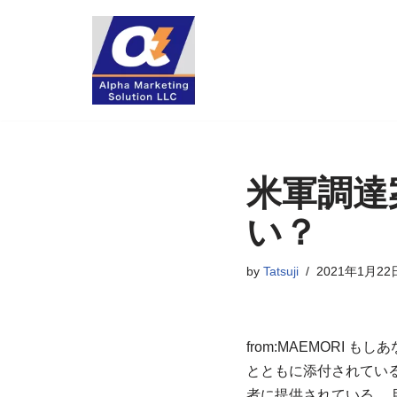
コ
ン
テ
ン
ツ
へ
米軍調達
ス
キ
い？
ッ
プ
by
Tatsuji
2021年1月22
from:MAEMOR
とともに添付されてい
者に提供されている。