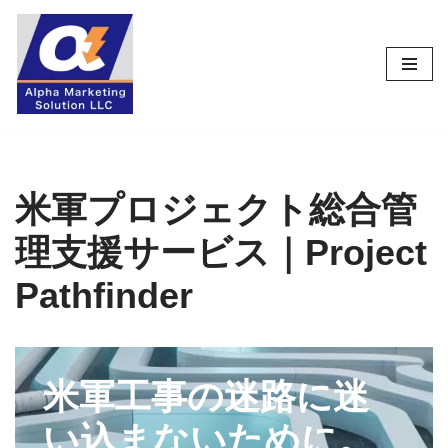
コ
ン
テ
ン
ツ
へ
ス
米軍プロジェクト総合管
キ
理支援サービス｜Project
ッ
プ
Pathfinder
米軍工事の迷路に迷
い込まないために。