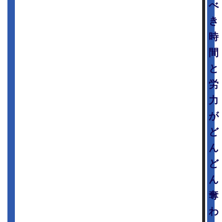
べ
き
時
間
と
労
力
が
ど
ん
ど
ん
奪
わ