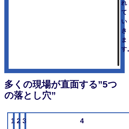
れ
て
い
き
ま
す
多くの現場が直面する”5つ
の落とし穴”
1
2
3
4