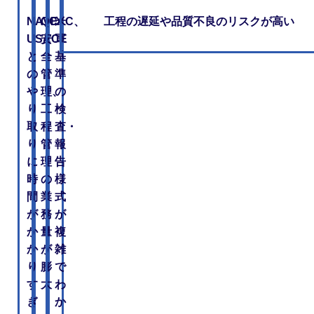
NAVFAC、
QC、
米
工程の遅延や品質不良のリスクが高い
USACE
安
軍
と
全
基
の
管
準
や
理、
の
り
工
検
取
程
査・
り
管
報
に
理
告
時
の
様
間
業
式
が
務
が
か
量
複
か
が
雑
り
膨
で
す
大
わ
ぎ
か