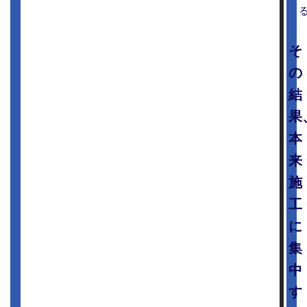
そ
の
結
果
本
来
施
工
に
集
中
す