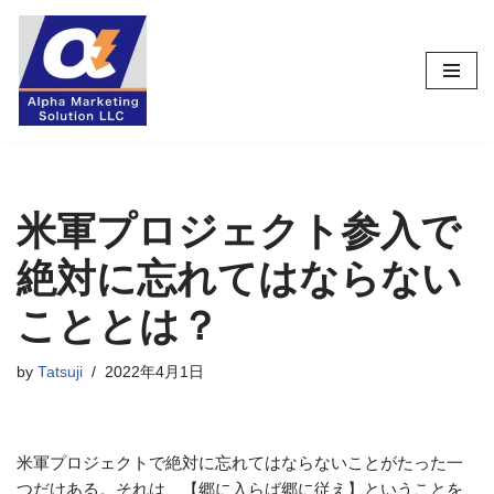
コ
ン
テ
ン
ツ
へ
ス
米軍プロジェクト参入で
キ
絶対に忘れてはならない
ッ
プ
こととは？
by
Tatsuji
2022年4月1日
米軍プロジェクトで絶対に忘れてはならないことがたった一
つだけある。それは、【郷に入らば郷に従え】ということを