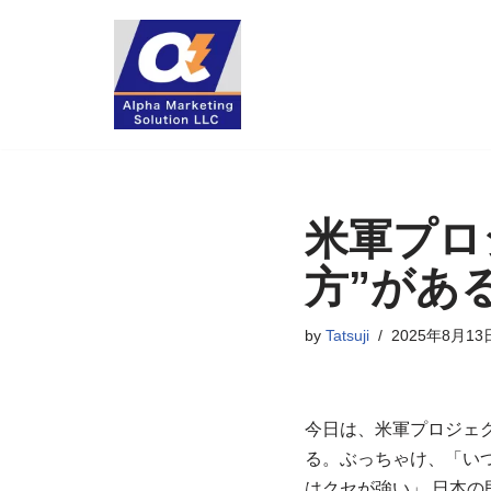
コ
ン
テ
ン
ツ
へ
米軍プロ
ス
キ
方”があ
ッ
プ
by
Tatsuji
2025年8月13
今日は、米軍プロジェ
る。ぶっちゃけ、「い
はクセが強い」 日本