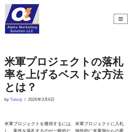
コ
ン
テ
ン
ツ
へ
ス
米軍プロジェクトの落札
キ
率を上げるベストな方法
ッ
プ
とは？
by
Tatsuji
2025年3月5日
米軍プロジェクトを獲得するには、米軍プロジェクトに入札
し、案件を落札するのが一般的だ。例外的に米軍側からの要