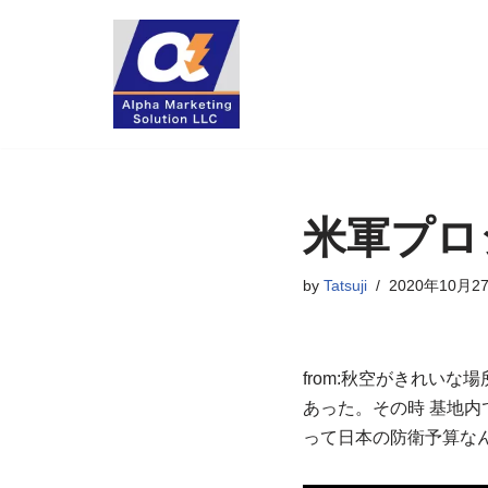
コ
ン
テ
ン
ツ
へ
米軍プロ
ス
キ
by
Tatsuji
2020年10月2
ッ
プ
from:秋空がきれい
あった。その時 基地
って日本の防衛予算な