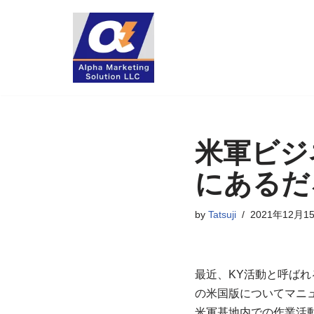
コ
ン
テ
ン
ツ
へ
米軍ビジネ
ス
キ
にあるだ
ッ
プ
by
Tatsuji
2021年12月1
最近、KY活動と呼ば
の米国版についてマニ
米軍基地内での作業活