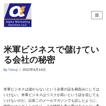
コ
ン
テ
ン
ツ
へ
ス
米軍ビジネスで儲けてい
キ
る会社の秘密
ッ
プ
by
Tatsuji
2022年4月14日
米軍ビジネスは儲からないという企業の話を鵜呑みにしては
いけない。米軍ビジネスはリスクが高いという話を信じても
いけないのだ。以前このメールマガジンでも話したように、