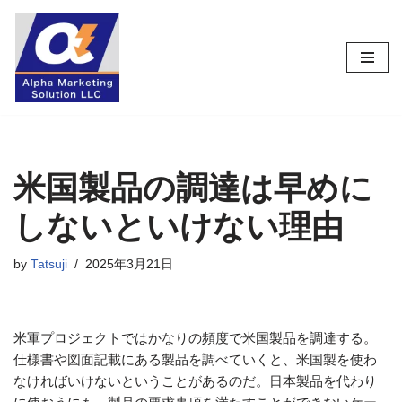
コ
ン
テ
ン
ツ
へ
ス
米国製品の調達は早めに
キ
しないといけない理由
ッ
プ
by
Tatsuji
2025年3月21日
米軍プロジェクトではかなりの頻度で米国製品を調達する。
仕様書や図面記載にある製品を調べていくと、米国製を使わ
なければいけないということがあるのだ。日本製品を代わり