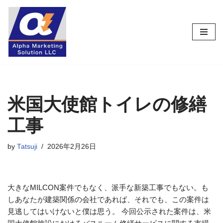
コ
ン
テ
ン
ツ
へ
ス
米国大使館トイレの修繕
キ
工事
ッ
プ
by
Tatsuji
2026年2月26日
大きなMILCON案件でもなく、派手な新築工事でもない。も
しあなたが建築関係の会社であれば、それでも、この案件は
見逃してはいけないと僕は思う。 今回公示された案件は、米