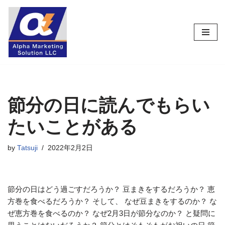
コ
ン
テ
ン
ツ
へ
ス
節分の日に読んでもらい
キ
たいことがある
ッ
プ
by
Tatsuji
2022年2月2日
節分の日はどう過ごすだろうか？ 豆まきをするだろうか？ 恵
方巻を食べるだろうか？ そして、 なぜ豆まきをするのか？ な
ぜ恵方巻を食べるのか？ なぜ2月3日が節分なのか？ と疑問に