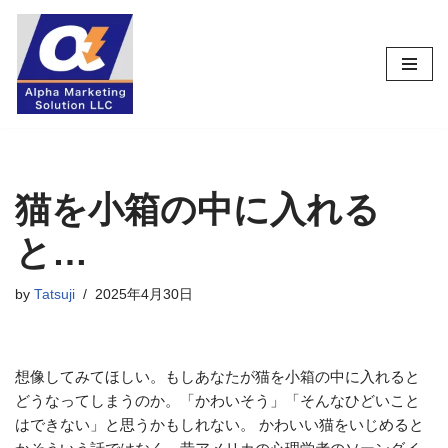
コ
ン
テ
ン
ツ
へ
ス
猫を小箱の中に入れる
キ
と…
ッ
プ
by
Tatsuji
2025年4月30日
想像してみてほしい。もしあなたが猫を小箱の中に入れると
どうなってしまうのか。「かわいそう」「そんなひどいこと
はできない」と思うかもしれない。 かわいい猫をいじめると