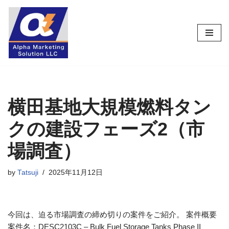
コ
ン
テ
ン
ツ
へ
ス
横田基地大規模燃料タン
キ
クの建設フェーズ2（市
ッ
プ
場調査）
by
Tatsuji
2025年11月12日
今回は、迫る市場調査の締め切りの案件をご紹介。 案件概要
案件名：DESC2103C – Bulk Fuel Storage Tanks Phase II