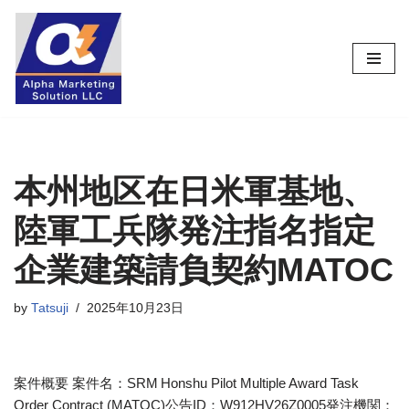
コ
ン
テ
ン
ツ
へ
ス
本州地区在日米軍基地、
キ
陸軍工兵隊発注指名指定
ッ
プ
企業建築請負契約MATOC
by
Tatsuji
2025年10月23日
案件概要 案件名：SRM Honshu Pilot Multiple Award Task
Order Contract (MATOC)公告ID：W912HV26Z0005発注機関：