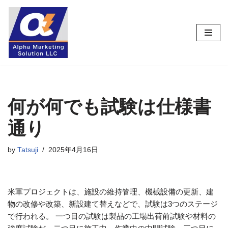
コ
ン
テ
ン
ツ
へ
ス
何が何でも試験は仕様書
キ
通り
ッ
プ
by
Tatsuji
2025年4月16日
米軍プロジェクトは、施設の維持管理、機械設備の更新、建
物の改修や改築、新設建て替えなどで、試験は3つのステージ
で行われる。 一つ目の試験は製品の工場出荷前試験や材料の