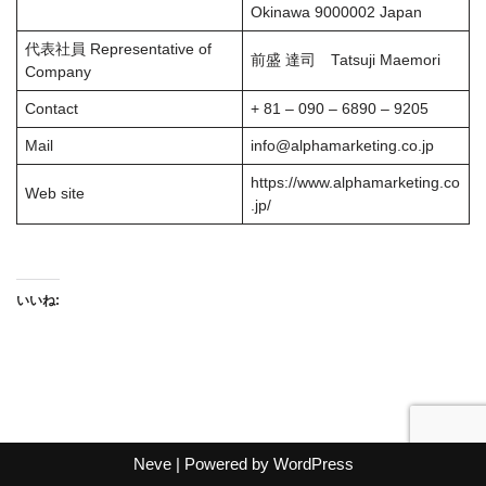
Okinawa 9000002 Japan
代表社員 Representative of
前盛 達司 Tatsuji Maemori
Company
Contact
+ 81 – 090 – 6890 – 9205
Mail
info@alphamarketing.co.jp
https://www.alphamarketing.co
Web site
.jp/
いいね:
Neve
| Powered by
WordPress