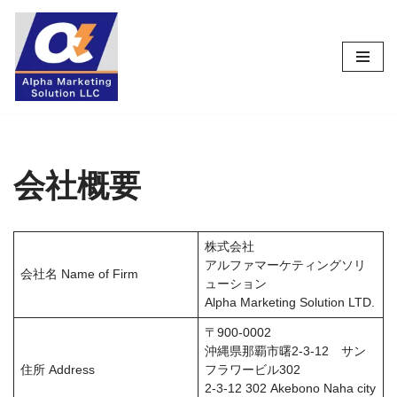
コ
ン
テ
ン
ツ
へ
ス
会社概要
キ
ッ
プ
株式会社
アルファマーケティングソリ
会社名 Name of Firm
ューション
Alpha Marketing Solution LTD.
〒900-0002
沖縄県那覇市曙2-3-12 サン
住所 Address
フラワービル302
2-3-12 302 Akebono Naha city