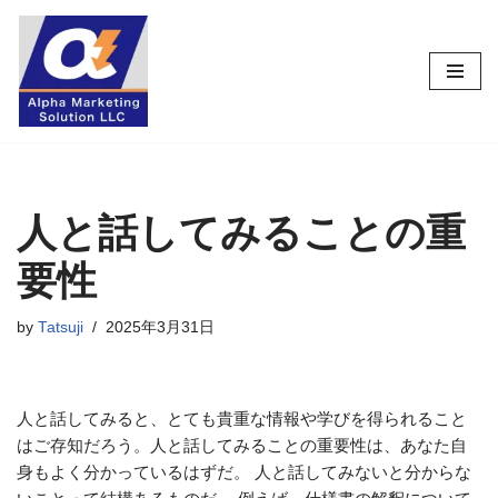
コ
ン
テ
ン
ツ
へ
ス
人と話してみることの重
キ
要性
ッ
プ
by
Tatsuji
2025年3月31日
人と話してみると、とても貴重な情報や学びを得られること
はご存知だろう。人と話してみることの重要性は、あなた自
身もよく分かっているはずだ。 人と話してみないと分からな