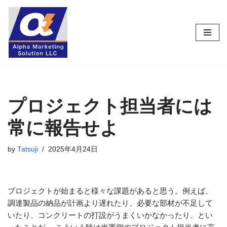
コ
ン
テ
ン
ツ
へ
ス
プロジェクト担当者には
キ
常に報告せよ
ッ
プ
by
Tatsuji
2025年4月24日
プロジェクトが始まると様々な課題があると思う。例えば、
調達製品の納品が計画より遅れたり、必要な部材が不足して
いたり、コンクリートの打設がうまくいかなかったり、とい