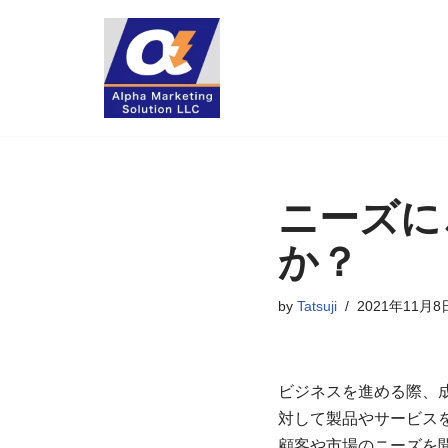
コ
ン
テ
ン
ツ
へ
ニーズに
ス
キ
か？
ッ
プ
by
Tatsuji
2021年11月8
ビジネスを進める際、
対して製品やサービス
顧客や市場のニーズを