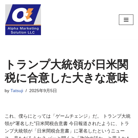
コ
ン
テ
ン
ツ
へ
ス
トランプ大統領が日米関
キ
税に合意した大きな意味
ッ
プ
by
Tatsuji
2025年9月5日
これ、僕らにとっては「ゲームチェンジ」だ。 トランプ大統
領が“署名した”日米間税合意書 今日報道されたように、トラ
ンプ大統領が「日米間税合意書」に署名したというニュー