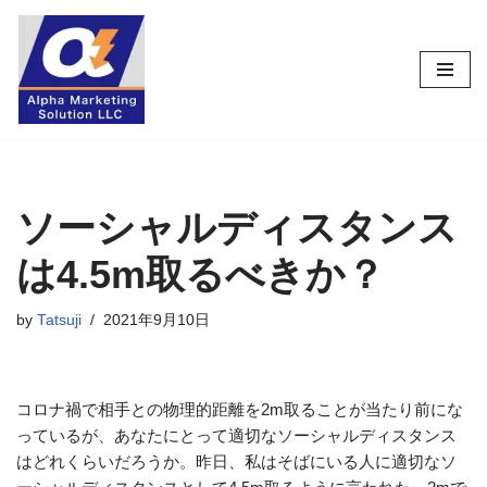
コ
ン
テ
ン
ツ
へ
ス
ソーシャルディスタンス
キ
は4.5m取るべきか？
ッ
プ
by
Tatsuji
2021年9月10日
コロナ禍で相手との物理的距離を2m取ることが当たり前にな
っているが、あなたにとって適切なソーシャルディスタンス
はどれくらいだろうか。昨日、私はそばにいる人に適切なソ