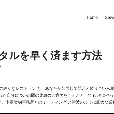
Home
Serv
タルを早く済ます方法
日
 新都心の静かなレストラン もしあなたが苦労して競合と競り合い
張った自分につかの間の休息のご褒美を与えたとしても 次にや
請、米軍契約事務所とのミーティング と津波のように膨大な業