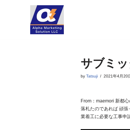
コ
ン
テ
ン
ツ
へ
サブミッ
ス
キ
by
Tatsuji
2021年4月20
ッ
プ
From：maemori
落札たのであれば 頑
業着工に必要な工事申