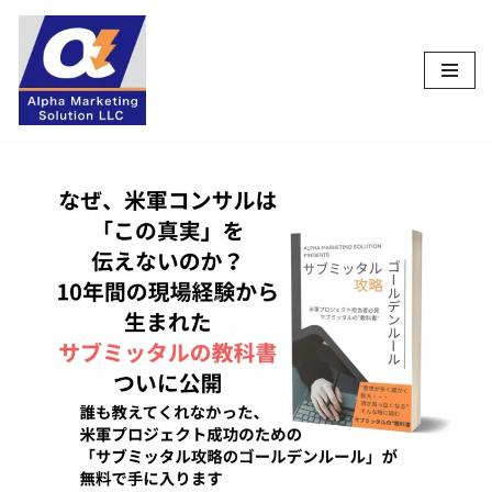
コ
ン
テ
ン
ツ
へ
ス
キ
ッ
プ