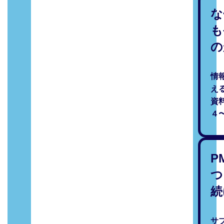
な
も
の
情
え
資
４
P
つ
続
サ