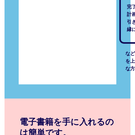
完
計
引
縁
など
を上
な方
電子書籍を手に入れるの
は簡単です。