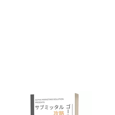
承認」にうんざりし
ませんか？
サブミッタルがうまく進まな
いプロジェクトチームのため
のサブミッタルの教科書。
『サブミッタル攻略のゴール
デンルール』を、
今だけ無料プレゼント。