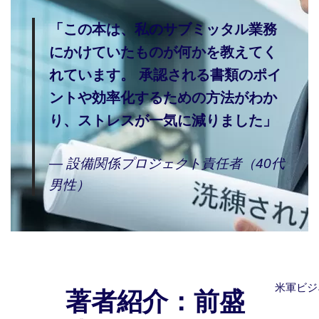
「この本は、私のサブミッタル業務
にかけていたものが何かを教えてく
れています。 承認される書類のポイ
ントや効率化するための方法がわか
り、ストレスが一気に減りました」
― 設備関係プロジェクト責任者（40代
男性）
米軍ビジ
著者紹介：前盛