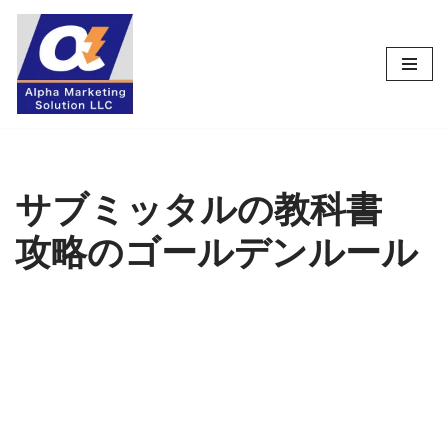
コ
ン
テ
ン
ツ
へ
ス
サブミッタルの教科書
キ
攻略のゴールデンルール
ッ
プ
米軍プロジェクトの
サブミッタルの「非