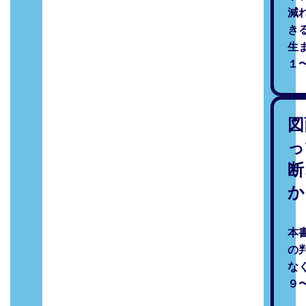
減
き
生
１
図
っ
断
か
本
の
な
９