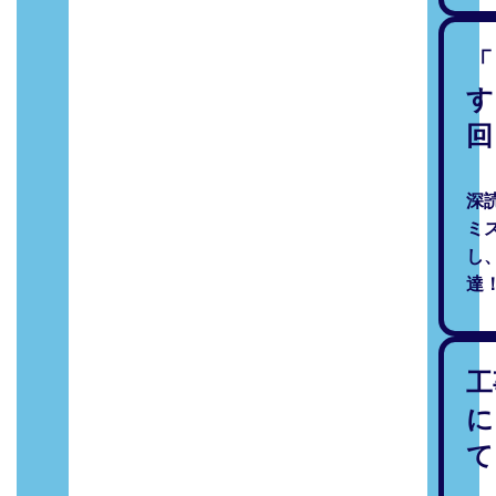
「
す
回
深
ミ
し
達
工
に
て