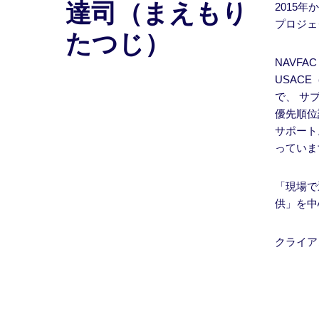
達司（まえもり
2015
プロジェ
たつじ）
NAVF
USAC
で、 サ
優先順位
サポート
っていま
「現場で
供」を中
クライア