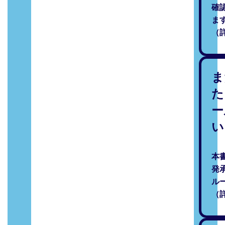
確
ま
（詳
ま
た
ー
い
本
発
ル
（詳