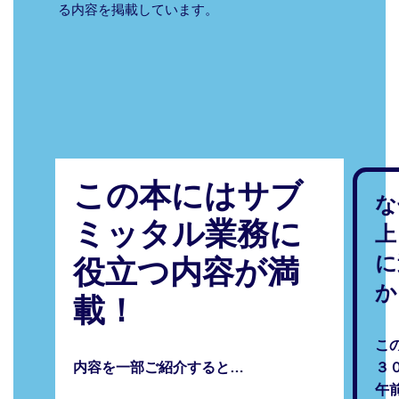
る内容を掲載しています。
この本にはサブ
な
ミッタル業務に
上
に
役立つ内容が満
か
載！
こ
内容を一部ご紹介すると…
３
午