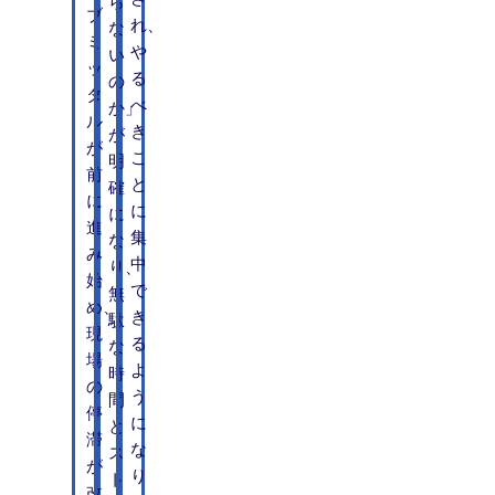
ら
ブ
れ、
な
ミ
や
い
ッ
る
の
タ
べ
か」
ル
き
が
が
こ
明
前
と
確
に
に
に
進
集
な
み
中
り、
始
で
無
め、
き
駄
現
る
な
場
よ
時
の
う
間
停
に
と
滞
な
ス
が
り
ト
改