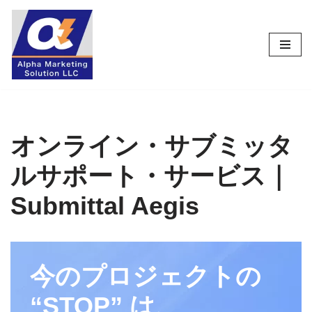
コ
ン
テ
ン
ツ
へ
ス
オンライン・サブミッタ
キ
ルサポート・サービス｜
ッ
プ
Submittal Aegis
今のプロジェクトの
“STOP” は、