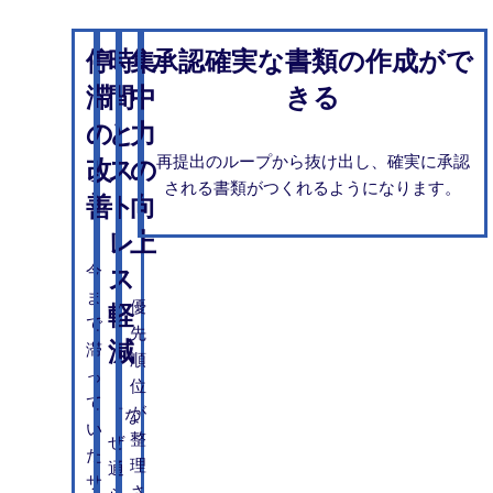
停
時
集
承認確実な書類の作成がで
滞
間
中
きる
の
と
力
再提出のループから抜け出し、確実に承認
改
ス
の
される書類がつくれるようになります。
善
ト
向
レ
上
今
ス
ま
優
軽
で
先
減
滞
順
っ
位
て
が
「な
い
整
ぜ
た
理
通
サ
さ