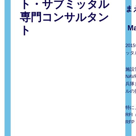
ト・サブミッタル
ま
専門コンサルタン
Ma
ト
20
ッタ
施設
NA
兵隊
ルの
特に
RF
RF