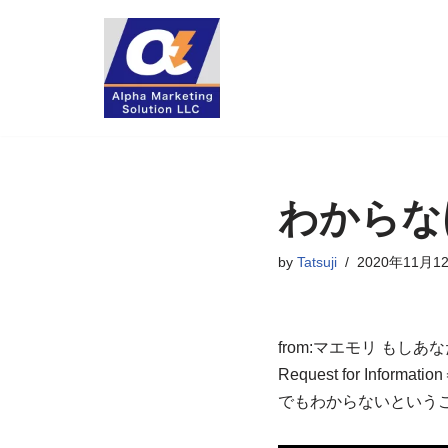
コ
ン
テ
ン
ツ
へ
わからな
ス
キ
by
Tatsuji
2020年11月1
ッ
プ
from:マエモリ も
Request for I
でもわからないという