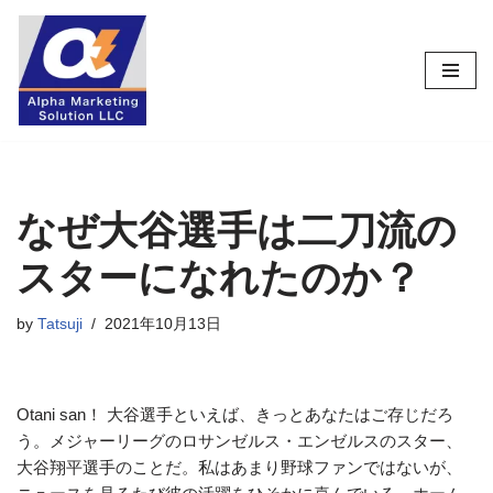
コ
ン
テ
ン
ツ
へ
ス
なぜ大谷選手は二刀流の
キ
スターになれたのか？
ッ
プ
by
Tatsuji
2021年10月13日
Otani san！ 大谷選手といえば、きっとあなたはご存じだろ
う。メジャーリーグのロサンゼルス・エンゼルスのスター、
大谷翔平選手のことだ。私はあまり野球ファンではないが、