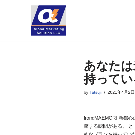
コ
ン
テ
ン
ツ
へ
あなたは
ス
キ
持ってい
ッ
プ
by
Tatsuji
2021年4月2日
from:MAEMORI
躇する瞬間がある。 と
的なプランを持ってい