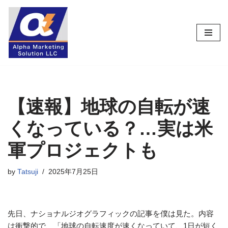
コ
ン
テ
ン
ツ
へ
ス
【速報】地球の自転が速
キ
くなっている？…実は米
ッ
プ
軍プロジェクトも
by
Tatsuji
2025年7月25日
先日、ナショナルジオグラフィックの記事を僕は見た。内容
は衝撃的で、「地球の自転速度が速くなっていて、1日が短く