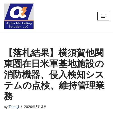
コ
ン
テ
ン
ツ
へ
ス
【落札結果】横須賀他関
キ
東圏在日米軍基地施設の
ッ
プ
消防機器、侵入検知シス
テムの点検、維持管理業
務
by
Tatsuji
2026年3月3日