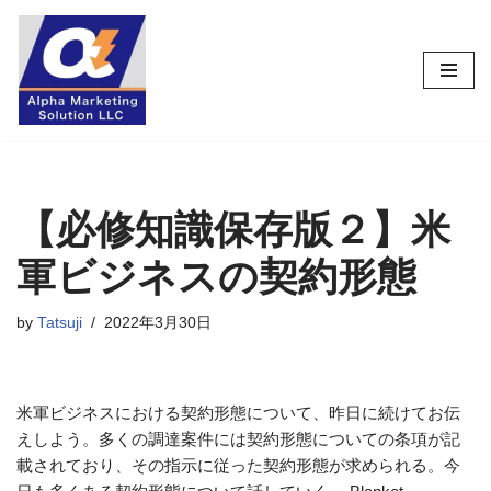
コ
ン
テ
ン
ツ
へ
ス
【必修知識保存版２】米
キ
軍ビジネスの契約形態
ッ
プ
by
Tatsuji
2022年3月30日
米軍ビジネスにおける契約形態について、昨日に続けてお伝
えしよう。多くの調達案件には契約形態についての条項が記
載されており、その指示に従った契約形態が求められる。今