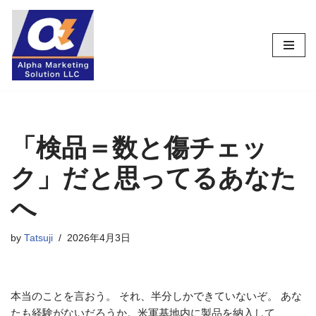
コ
ン
テ
ン
ツ
へ
ス
「検品＝数と傷チェッ
キ
ク」だと思ってるあなた
ッ
プ
へ
by
Tatsuji
2026年4月3日
本当のことを言おう。 それ、半分しかできていないぞ。 あな
たも経験がないだろうか。米軍基地内に製品を納入して、